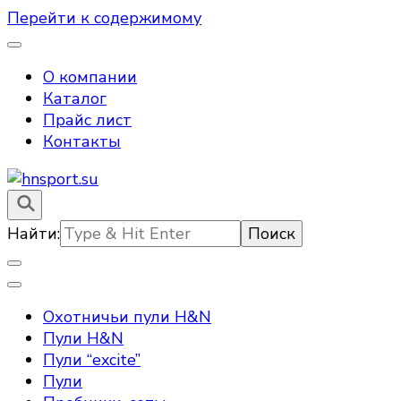
Перейти к содержимому
О компании
Каталог
Прайс лист
Контакты
hnsport.su – пули для пневматического оружия
hnsport.su
Найти:
Охотничьи пули H&N
Пули H&N
Пули “excite”
Пули