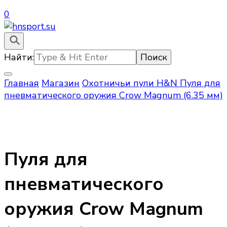
0
hnsport.su – пули для пневматического оружия
hnsport.su
Найти:
Главная
Магазин
Охотничьи пули H&N
Пуля для
пневматического оружия Crow Magnum (6.35 мм)
Пуля для
пневматического
оружия Crow Magnum