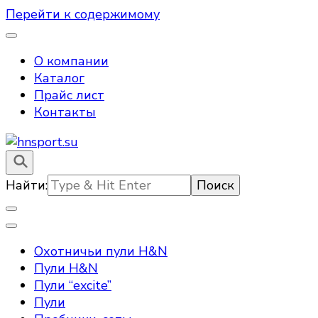
Перейти к содержимому
О компании
Каталог
Прайс лист
Контакты
hnsport.su – пули для пневматического оружия
hnsport.su
Найти:
Охотничьи пули H&N
Пули H&N
Пули “excite”
Пули